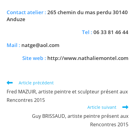
C
ontact atelier :
265 chemin du mas perdu 30140
Anduze
T
el :
06 33 81 46 44
M
ail :
natge@aol.com
S
ite web :
http://www.nathaliemontel.com
Read
Article précédent
more
Fred MAZUIR, artiste peintre et sculpteur présent aux
articles
Rencontres 2015
Article suivant
Guy BRISSAUD, artiste peintre présent aux
Rencontres 2015