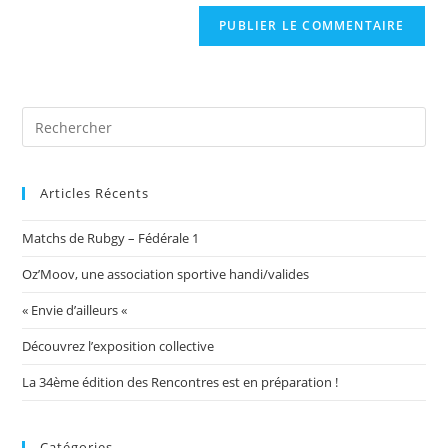
de
comment
votre
site
(facultatif)
Articles Récents
Matchs de Rubgy – Fédérale 1
Oz’Moov, une association sportive handi/valides
« Envie d’ailleurs «
Découvrez l’exposition collective
La 34ème édition des Rencontres est en préparation !
Catégories