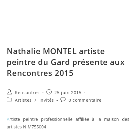
Skip
to
content
Menu
Nathalie MONTEL artiste
peintre du Gard présente aux
Rencontres 2015
Auteur/autrice
Publication
Rencontres
25 juin 2015
de
publiée :
Post
Commentaires
Artistes
/
Invités
0 commentaire
la
category:
de
publication :
la
publication :
A
rtiste peintre professionnelle affiliée à la maison des
artistes N:M755004