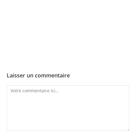
Skip
to
content
Menu
Laisser un commentaire
Comment