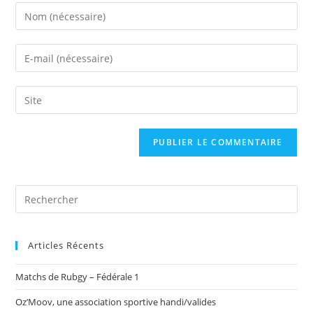
Enter
your
name
Enter
or
your
username
email
Saisir
to
address
l’URL
comment
to
de
comment
votre
site
(facultatif)
Articles Récents
Matchs de Rubgy – Fédérale 1
Oz’Moov, une association sportive handi/valides