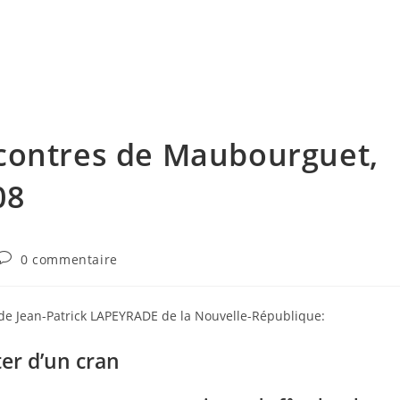
énement
Invités 2026
Précédentes éditions
Album
contres de Maubourguet,
08
Commentaires
0 commentaire
de
la
publication :
 de Jean-Patrick LAPEYRADE de la Nouvelle-République:
er d’un cran