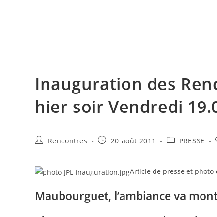
Skip
to
Accueil 2026
Qui sommes-nous ?
Év
content
Inauguration des Ren
hier soir Vendredi 19.
Auteur/autrice
Publication
Post
Rencontres
20 août 2011
PRESSE
de
publiée :
category:
la
publication :
Article de presse et photo
Maubourguet, l’ambiance va mont