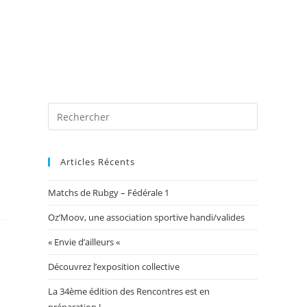
 photos
Blog
Exposition Mairie 2026
Toggle
website
Articles Récents
Matchs de Rubgy – Fédérale 1
search
Oz’Moov, une association sportive handi/valides
« Envie d’ailleurs «
Découvrez l’exposition collective
La 34ème édition des Rencontres est en