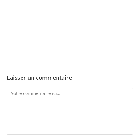
Skip
to
content
Menu
Laisser un commentaire
Comment