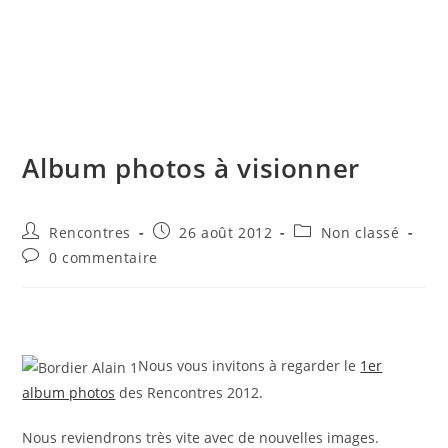
Skip
to
content
Menu
Album photos à visionner
Auteur/autrice
Publication
Post
Rencontres
26 août 2012
Non classé
de
publiée :
category:
Commentaires
0 commentaire
la
de
publication :
la
publication :
Nous vous invitons à regarder le
1er
album photos
des Rencontres 2012.
Nous reviendrons très vite avec de nouvelles images.