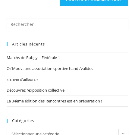
votre
site
(facultatif)
Articles Récents
Matchs de Rubgy – Fédérale 1
Oz’Moov, une association sportive handi/valides
« Envie d’ailleurs «
Découvrez l’exposition collective
La 34ème édition des Rencontres est en préparation !
Catégories
Catégories
Sélectionner une catégorie