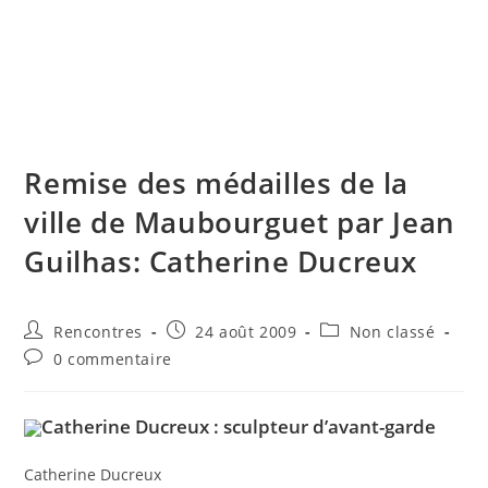
Skip
to
content
Menu
Remise des médailles de la
ville de Maubourguet par Jean
Guilhas: Catherine Ducreux
Auteur/autrice
Publication
Post
Rencontres
24 août 2009
Non classé
de
publiée :
category:
Commentaires
0 commentaire
la
de
publication :
la
publication :
Catherine Ducreux : sculpteur d’avant-garde
Catherine Ducreux