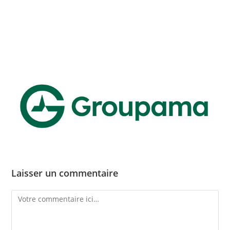
Skip
to
content
Menu
Laisser un commentaire
Comment