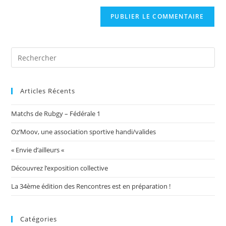
to
de
comment
votre
site
(facultatif)
Articles Récents
Matchs de Rubgy – Fédérale 1
Oz’Moov, une association sportive handi/valides
« Envie d’ailleurs «
Découvrez l’exposition collective
La 34ème édition des Rencontres est en préparation !
Catégories