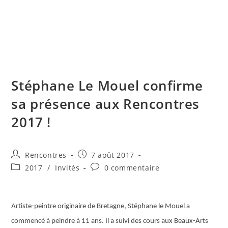
Skip
to
content
Menu
Stéphane Le Mouel confirme
sa présence aux Rencontres
2017 !
Auteur/autrice
Publication
Rencontres
7 août 2017
de
publiée :
Post
Commentaires
2017
/
Invités
0 commentaire
la
category:
de
publication :
la
publication :
Artiste-peintre originaire de Bretagne, Stéphane le Mouel a
commencé à peindre à 11 ans. Il a suivi des cours aux Beaux-Arts