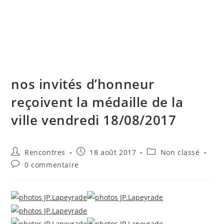
Skip
to
content
Menu
nos invités d’honneur
reçoivent la médaille de la
ville vendredi 18/08/2017
Auteur/autrice
Publication
Post
Rencontres
18 août 2017
Non classé
de
publiée :
category:
Commentaires
0 commentaire
la
de
publication :
la
publication :