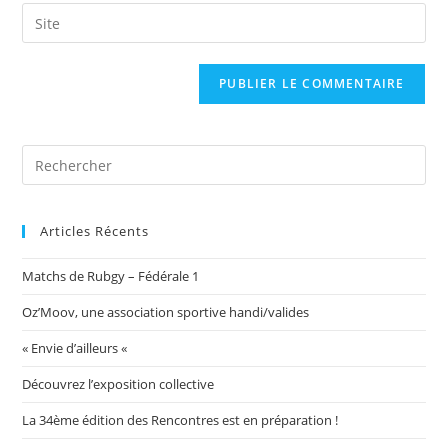
email
Saisir
to
address
l’URL
comment
to
de
comment
votre
site
(facultatif)
Articles Récents
Matchs de Rubgy – Fédérale 1
Oz’Moov, une association sportive handi/valides
« Envie d’ailleurs «
Découvrez l’exposition collective
La 34ème édition des Rencontres est en préparation !