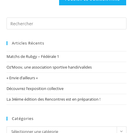
votre
site
(facultatif)
Articles Récents
Matchs de Rubgy – Fédérale 1
Oz’Moov, une association sportive handi/valides
« Envie d’ailleurs «
Découvrez l’exposition collective
La 34ème édition des Rencontres est en préparation !
Catégories
Catégories
Sélectionner une catégorie