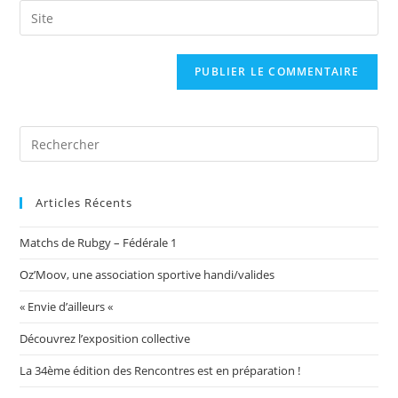
email
Saisir
to
address
l’URL
comment
to
de
comment
votre
site
(facultatif)
Articles Récents
Matchs de Rubgy – Fédérale 1
Oz’Moov, une association sportive handi/valides
« Envie d’ailleurs «
Découvrez l’exposition collective
La 34ème édition des Rencontres est en préparation !