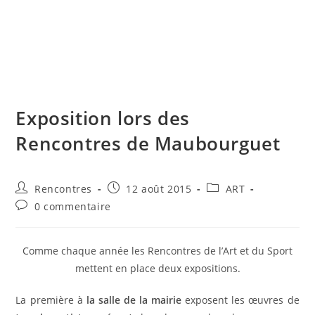
Skip
to
content
Menu
Exposition lors des
Rencontres de Maubourguet
Auteur/autrice
Publication
Post
Rencontres
12 août 2015
ART
de
publiée :
category:
Commentaires
0 commentaire
la
de
publication :
la
publication :
Comme chaque année les Rencontres de l’Art et du Sport
mettent en place deux expositions.
La première à
la salle de la mairie
exposent les œuvres de