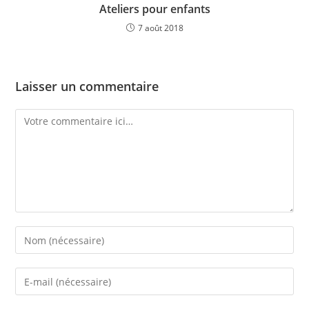
Ateliers pour enfants
7 août 2018
Laisser un commentaire
Comment
Enter
your
name
Enter
or
your
username