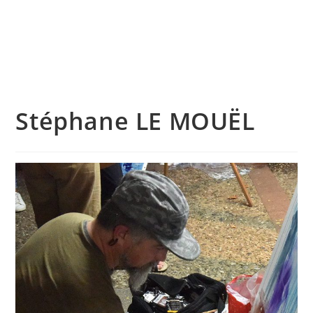
Skip
to
content
Menu
Stéphane LE MOUËL