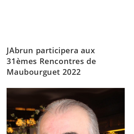
Skip
to
content
Menu
JAbrun participera aux
31èmes Rencontres de
Maubourguet 2022