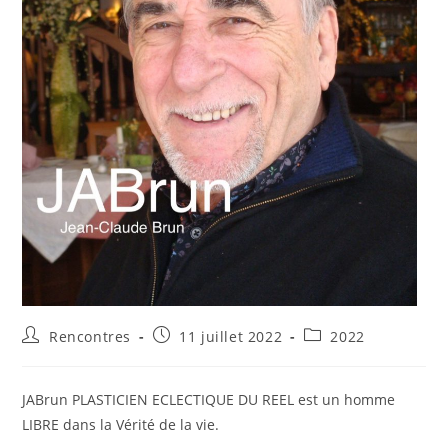
Auteur/autrice
Publication
Post
Rencontres
11 juillet 2022
2022
de
publiée :
category:
la
publication :
JABrun PLASTICIEN ECLECTIQUE DU REEL est un homme
LIBRE dans la Vérité de la vie.