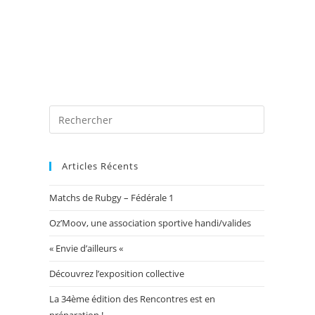
 photos
Blog
Exposition Mairie 2026
Toggle
website
Articles Récents
Matchs de Rubgy – Fédérale 1
search
Oz’Moov, une association sportive handi/valides
« Envie d’ailleurs «
Découvrez l’exposition collective
La 34ème édition des Rencontres est en